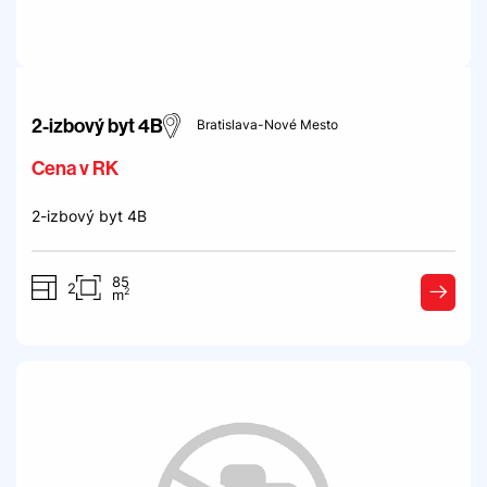
2-izbový byt 4B
Bratislava-Nové Mesto
Cena v RK
2-izbový byt 4B
85
2
2
m