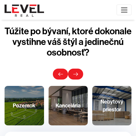
Túžite po bývaní, ktoré dokonale
vystihne váš štýl a jedinečnú
osobnosť?
Nebytový
Pozemok
Kancelária
priestor