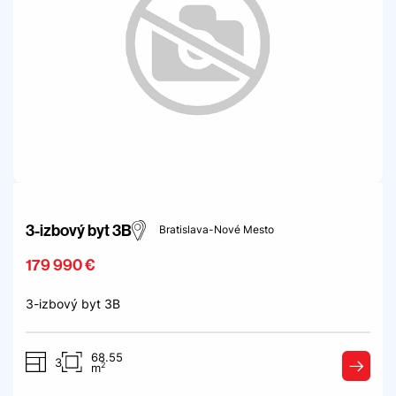
3-izbový byt 3B
Bratislava-Nové Mesto
179 990 €
3-izbový byt 3B
68.55
3
2
m