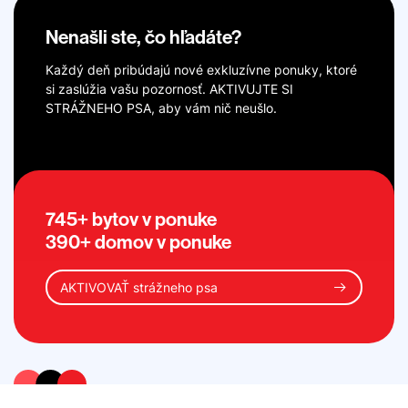
Nenašli ste, čo hľadáte?
Každý deň pribúdajú nové exkluzívne ponuky, ktoré
si zaslúžia vašu pozornosť. AKTIVUJTE SI
STRÁŽNEHO PSA, aby vám nič neušlo.
745+ bytov v ponuke
390+ domov v ponuke
AKTIVOVAŤ strážneho psa