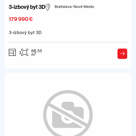
3-izbový byt 3D
Bratislava-Nové Mesto
179 990 €
3-izbový byt 3D
68.55
3
2
m