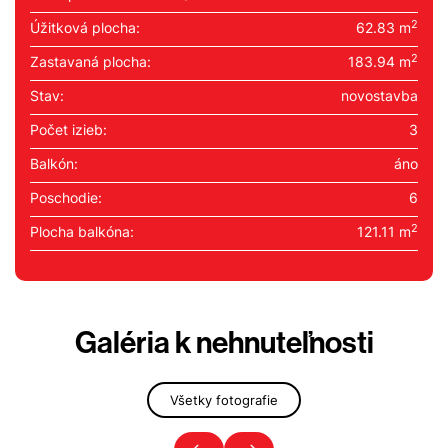
2
Úžitková plocha:
62.83 m
2
Zastavaná plocha:
183.94 m
Stav:
novostavba
Počet izieb:
3
Balkón:
áno
Poschodie:
6
2
Plocha balkóna:
121.11 m
Galéria k nehnuteľnosti
Všetky fotografie