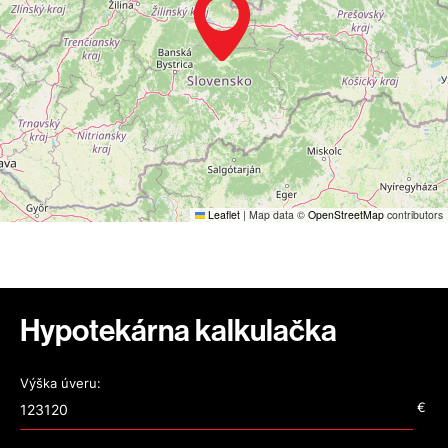
Leaflet
|
Map data ©
OpenStreetMap
contributors
Hypotekárna kalkulačka
Výška úveru:
€