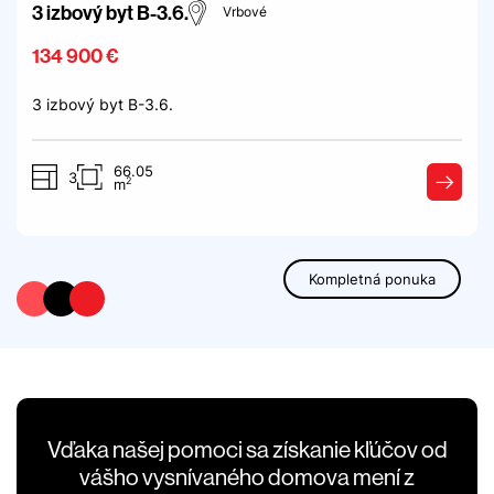
3 izbový byt B-3.6.
Vrbové
134 900 €
3 izbový byt B-3.6.
66.05
3
2
m
Kompletná ponuka
Vďaka našej pomoci sa získanie kľúčov od
vášho vysnívaného domova mení z