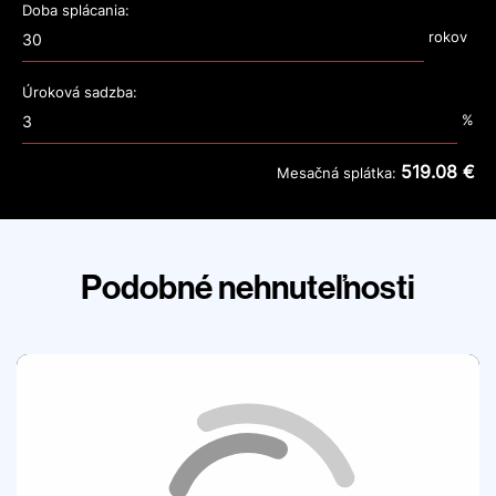
Doba splácania:
rokov
Úroková sadzba:
%
519.08 €
Mesačná splátka:
Podobné nehnuteľnosti