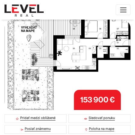
VYHĽADAŤ
NA MAPE
153 900 €
Pridať medzi obľúbené
Sledovať ponuku
Poslať známemu
Poloha na mape