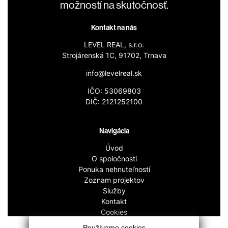
možností na skutočnosť.
Kontakt na nás
LEVEL REAL, s.r.o.
Strojárenská 1C, 91702, Trnava
info@levelreal.sk
IČO: 53069803
DIČ: 2121252100
Navigácia
Úvod
O spoločnosti
Ponuka nehnuteľností
Zoznam projektov
Služby
Kontakt
Cookies
GDPR
Používame cookies