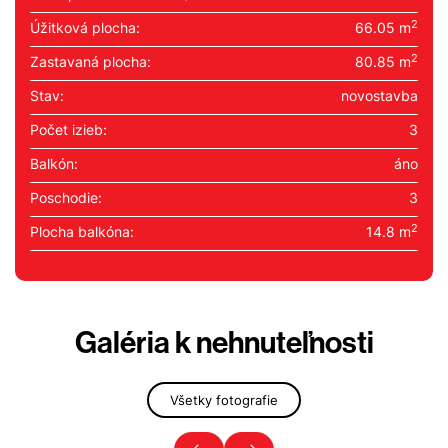
2
Úžitková plocha:
66.05 m
2
Zastavaná plocha:
80.85 m
Stav:
novostavba
Počet izieb:
3
Balkón:
áno
Poschodie:
3
2
Plocha balkóna:
14.8 m
Galéria k nehnuteľnosti
Všetky fotografie