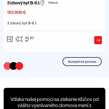
3 izbový byt B-6.1.
Vrbové
153 900 €
3 izbový byt B-6.1.
62.83
3
2
m
Kompletná ponuka
Vďaka našej pomoci sa získanie kľúčov od
vášho vysnívaného domova mení z