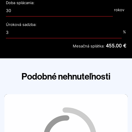
Doba splácania:
rokov
Úroková sadzba:
%
455.00 €
Mesačná splátka:
Podobné nehnuteľnosti