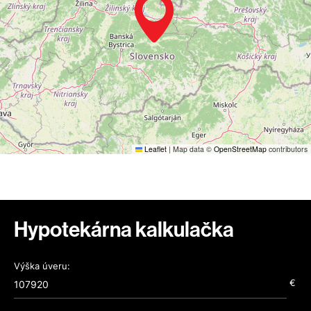
Leaflet
|
Map data ©
OpenStreetMap
contributors
Hypotekárna kalkulačka
Výška úveru:
€