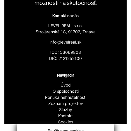
možností na skutočnosť.
Kontakt na nás
LEVEL REAL, s.r.o.
Strojárenská 1C, 91702, Trnava
info@levelreal.sk
IČO: 53069803
DIČ: 2121252100
Navigácia
Úvod
O spoločnosti
Ponuka nehnuteľností
Zoznam projektov
Služby
Kontakt
Cookies
GDPR
Používame cookies