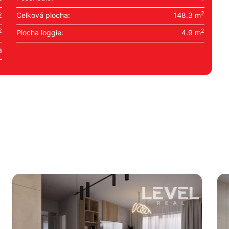
2
€
Celková plocha:
148.3 m
2
2
Plocha loggie:
4.9 m
a