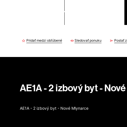
Pridať medzi obľúbené
Sledovať ponuku
Poslať
AE1A - 2 izbový byt - Nov
AE1A - 2 izbový byt - Nové Mlynarce