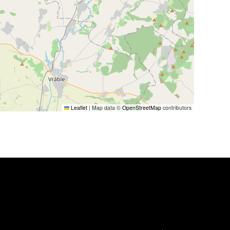
Leaflet
|
Map data ©
OpenStreetMap
contributors