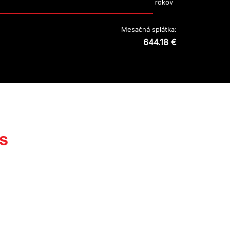
rokov
Mesačná splátka:
644.18 €
ás