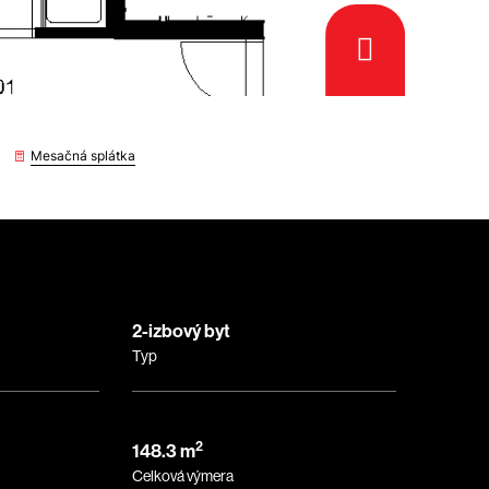
Mesačná splátka
2-izbový byt
Typ
2
148.3 m
Celková výmera