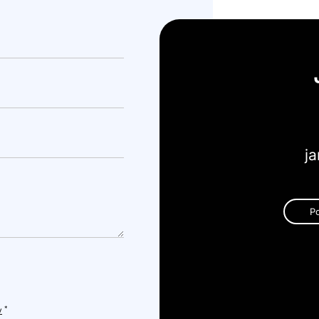
ja
P
*
v