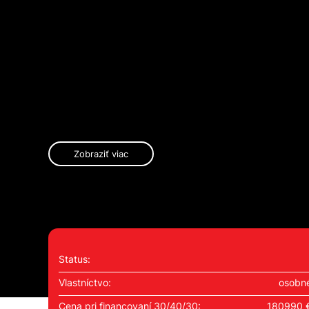
Zobraziť viac
Status:
Vlastníctvo:
osobn
Cena pri financovaní 30/40/30:
180990 