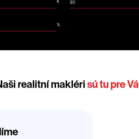
€
%
aši realitní makléri
sú tu pre V
díme