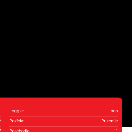
Loggia:
áno
é
Pozícia:
Prízemie
€
Poschodie:
1