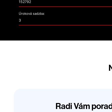
Úroková sadzba:
N
Radi Vám pora