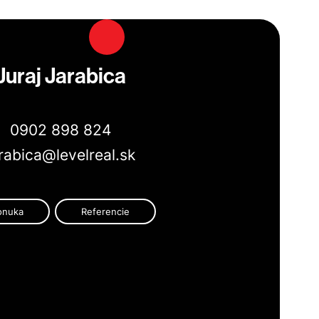
Juraj Jarabica
0902 898 824
rabica@levelreal.sk
onuka
Referencie