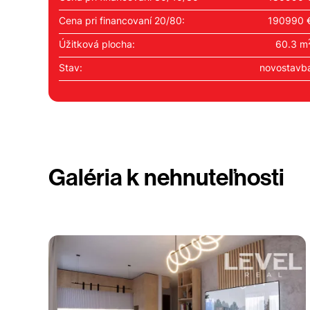
Cena pri financovaní 20/80:
190990 
Úžitková plocha:
60.3 m
Stav:
novostavb
Galéria k nehnuteľnosti