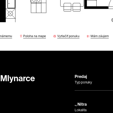
 známemu
Poloha na mape
Vytlačiť ponuku
Mám záujem
é Mlynarce
Predaj
Typ ponuky
., Nitra
Lokalita