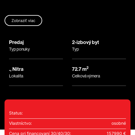
Zobraziť viac
Predaj
2-izbový byt
Typ ponuky
Typ
2
., Nitra
72.7 m
Lokalita
Celková výmera
Status:
Vlastníctvo:
osobné
Cena pri financovaní 30/40/30:
157990 €