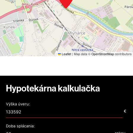
Leaflet
|
Map data ©
OpenStreetMap
contributors
Hypotekárna kalkulačka
Výška úveru:
€
Doba splácania: