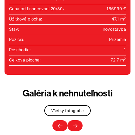
Cena pri financovaní 20/80:
166990 €
2
Úžitková plocha:
47.1 m
Stav:
novostavba
Pozícia:
Prízemie
Poschodie:
1
2
Celková plocha:
72.7 m
Galéria k nehnuteľnosti
Všetky fotografie