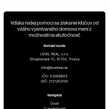
Vďaka našej pomoci sa získanie kľúčov od
vášho vysnívaného domova mení z
možností na skutočnosť.
Kontakt na nás
LEVEL REAL, s.r.o.
Strojárenská 1C, 91702, Trnava
info@levelreal.sk
IČO: 53069803
DIČ: 2121252100
Navigácia
Úvod
O spoločnosti