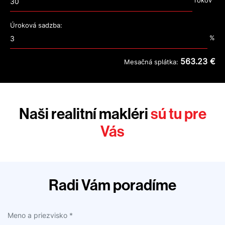
rokov
Úroková sadzba:
%
563.23 €
Mesačná splátka:
Naši realitní makléri
sú tu pre
Vás
Radi Vám poradíme