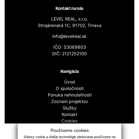
Kontakt na nás
LEVEL REAL, s.r.o.
Strojárenská 1C, 91702, Trnava
info@levelreal.sk
IČO: 53069803
DIČ: 2121252100
Navigácia
Úvod
O spoločnosti
Ponuka nehnuteľností
Zoznam projektov
Služby
Kontakt
Cookies
GDPR
Používame cookies
Súbory cookie a ďalšie technológie sledovania používame na