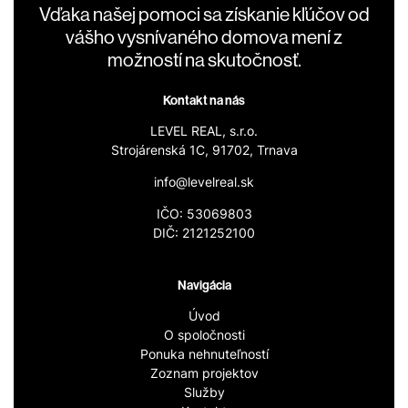
Vďaka našej pomoci sa získanie kľúčov od
vášho vysnívaného domova mení z
možností na skutočnosť.
Kontakt na nás
LEVEL REAL, s.r.o.
Strojárenská 1C, 91702, Trnava
info@levelreal.sk
IČO: 53069803
DIČ: 2121252100
Navigácia
Úvod
O spoločnosti
Ponuka nehnuteľností
Zoznam projektov
Služby