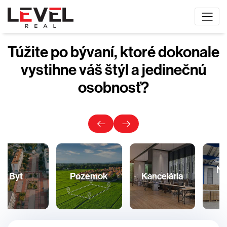
Túžite po bývaní, ktoré dokonale
vystihne váš štýl a jedinečnú
osobnosť?
Nebytový
Pozemok
Kancelária
priestor