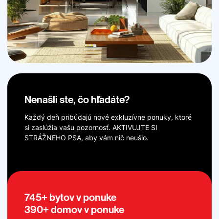
Nenašli ste, čo hľadáte?
Každý deň pribúdajú nové exkluzívne ponuky, ktoré
si zaslúžia vašu pozornosť. AKTIVUJTE SI
STRÁŽNEHO PSA, aby vám nič neušlo.
745+ bytov v ponuke
390+ domov v ponuke