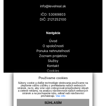
info@levelreal.sk
IČO: 53069803
DIČ: 2121252100
Navigácia
Úvod
O spoločnosti
Ponuka nehnuteľností
Zoznam projektov
Služby
Kontakt
Cookies
GDPR
Používame cookies
Súbory cookie a ďalšie technológie sledovania používame na
zlepšenie vášho zážitku z prehliadania našich webových
stránok, na to, aby sme vám zobrazovali prispôsobený obsah
a cielené reklamy, na analýzu návštevnosti našich webových
stránok a na pochopenie toho, odkiaľ naši návštevníci
prichádzajú.
Viac info
SÚHLASÍM