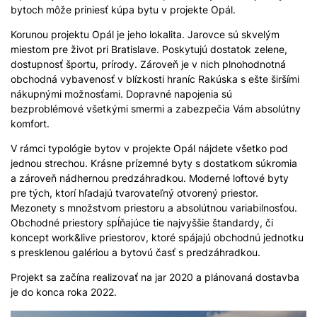
bytoch môže priniesť kúpa bytu v projekte Opál.
Korunou projektu Opál je jeho lokalita. Jarovce sú skvelým
miestom pre život pri Bratislave. Poskytujú dostatok zelene,
dostupnosť športu, prírody. Zároveň je v nich plnohodnotná
obchodná vybavenosť v blízkosti hraníc Rakúska s ešte širšími
nákupnými možnosťami. Dopravné napojenia sú
bezproblémové všetkými smermi a zabezpečia Vám absolútny
komfort.
V rámci typológie bytov v projekte Opál nájdete všetko pod
jednou strechou. Krásne prízemné byty s dostatkom súkromia
a zároveň nádhernou predzáhradkou. Moderné loftové byty
pre tých, ktorí hľadajú tvarovateľný otvorený priestor.
Mezonety s množstvom priestoru a absolútnou variabilnosťou.
Obchodné priestory spĺňajúce tie najvyššie štandardy, či
koncept work&live priestorov, ktoré spájajú obchodnú jednotku
s presklenou galériou a bytovú časť s predzáhradkou.
Projekt sa začína realizovať na jar 2020 a plánovaná dostavba
je do konca roka 2022.