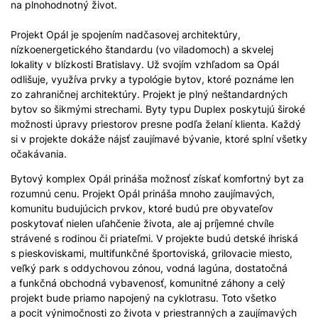
na plnohodnotný život.
Projekt Opál je spojením nadčasovej architektúry,
nízkoenergetického štandardu (vo viladomoch) a skvelej
lokality v blízkosti Bratislavy. Už svojím vzhľadom sa Opál
odlišuje, využíva prvky a typológie bytov, ktoré poznáme len
zo zahraničnej architektúry. Projekt je plný neštandardných
bytov so šikmými strechami. Byty typu Duplex poskytujú široké
možnosti úpravy priestorov presne podľa želaní klienta. Každý
si v projekte dokáže nájsť zaujímavé bývanie, ktoré splní všetky
očakávania.
Bytový komplex Opál prináša možnosť získať komfortný byt za
rozumnú cenu. Projekt Opál prináša mnoho zaujímavých,
komunitu budujúcich prvkov, ktoré budú pre obyvateľov
poskytovať nielen uľahčenie života, ale aj príjemné chvíle
strávené s rodinou či priateľmi. V projekte budú detské ihriská
s pieskoviskami, multifunkčné športoviská, grilovacie miesto,
veľký park s oddychovou zónou, vodná lagúna, dostatočná
a funkčná obchodná vybavenosť, komunitné záhony a celý
projekt bude priamo napojený na cyklotrasu. Toto všetko
a pocit výnimočnosti zo života v priestranných a zaujímavých