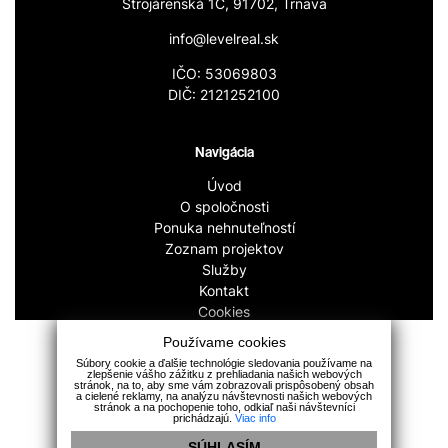
Strojárenská 1C, 91702, Trnava
info@levelreal.sk
IČO: 53069803
DIČ: 2121252100
Navigácia
Úvod
O spoločnosti
Ponuka nehnuteľností
Zoznam projektov
Služby
Kontakt
Cookies
GDPR
Používame cookies
Súbory cookie a ďalšie technológie sledovania používame na
zlepšenie vášho zážitku z prehliadania našich webových
stránok, na to, aby sme vám zobrazovali prispôsobený obsah
a cielené reklamy, na analýzu návštevnosti našich webových
stránok a na pochopenie toho, odkiaľ naši návštevníci
prichádzajú.
Viac info
SÚHLASÍM