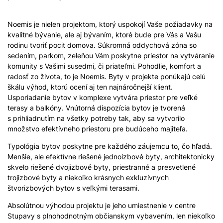
Noemis je nielen projektom, ktorý uspokojí Vaše požiadavky na
kvalitné bývanie, ale aj bývaním, ktoré bude pre Vás a Vašu
rodinu tvoriť pocit domova. Súkromná oddychová zóna so
sedením, parkom, zeleňou Vám poskytne priestor na vytváranie
komunity s Vašimi susedmi, či priateľmi. Pohodlie, komfort a
radosť zo života, to je Noemis. Byty v projekte ponúkajú celú
škálu výhod, ktorú ocení aj ten najnáročnejší klient.
Usporiadanie bytov v komplexe vytvára priestor pre veľké
terasy a balkóny. Vnútorná dispozícia bytov je tvorená
s prihliadnutím na všetky potreby tak, aby sa vytvorilo
množstvo efektívneho priestoru pre budúceho majiteľa.
Typológia bytov poskytne pre každého záujemcu to, čo hľadá.
Menšie, ale efektívne riešené jednoizbové byty, architektonicky
skvelo riešené dvojizbové byty, priestranné a presvetlené
trojizbové byty a niekoľko krásnych exkluzívnych
štvorizbových bytov s veľkými terasami.
Absolútnou výhodou projektu je jeho umiestnenie v centre
Stupavy s plnohodnotným občianskym vybavením, len niekoľko